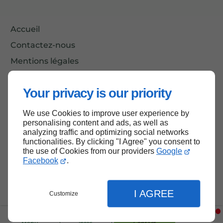
Accueil
Contactez-nous
Mentions légales
Plan du site
Your privacy is our priority
We use Cookies to improve user experience by
Haut de page
personalising content and ads, as well as
analyzing traffic and optimizing social networks
functionalities. By clicking "I Agree" you consent to
the use of Cookies from our providers
Google
Facebook
.
I AGREE
Customize
Menu
Infos
Contact