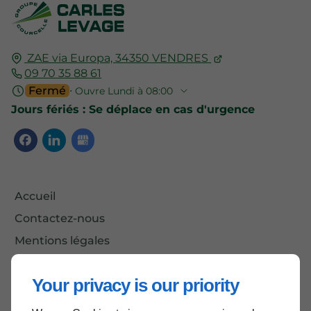
ZAE via Europa,
34350
VENDRES
09 70 35 88 61
Fermé
⋅ Ouvre Lundi à 08:00
Jours fériés : Se déplace en cas d'urgence
Accueil
Contactez-nous
Mentions légales
Plan du site
Your privacy is our priority