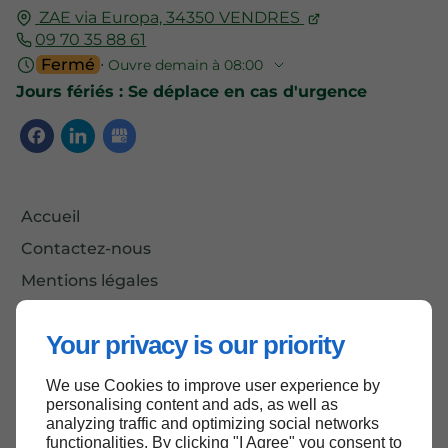
ZAE via Europa,
34350
VENDRES
09 70 35 88 61
Fermé
⋅ Ouvre demain à 08:00
Jours fériés : Se déplace en cas d'urgence
Accueil
Contactez-nous
Mentions légales
Plan du site
Your privacy is our priority
We use Cookies to improve user experience by
Haut de page
personalising content and ads, as well as
analyzing traffic and optimizing social networks
functionalities. By clicking "I Agree" you consent to